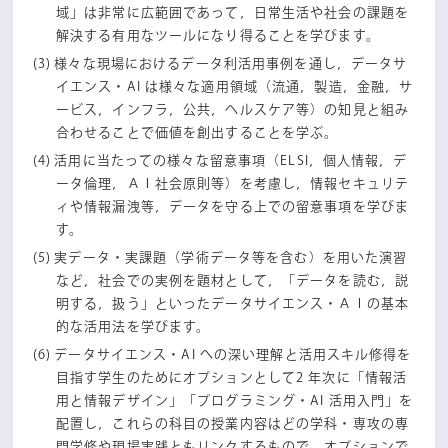
域」は非常に広範囲であって，日常生活や社会の課題を
解決する有用なツールになり得ることを学びます。
様々な現場におけるデータ利活用事例を通し，データサ
イエンス・AI は様々な適用領域（流通，製造，金融，サ
ービス，インフラ，公共，ヘルスケア等）の知見と組み
合わせることで価値を創出することを学ぶ。
活用に当たっての様々な留意事項（ELSI，個人情報，デ
ータ倫理，ＡＩ社会原則等）を考慮し，情報セキュリテ
ィや情報漏洩等，データを守る上での留意事項を学びま
す。
実データ・実課題（学術データ等を含む）を用いた演習
など，社会での実例を題材として，「データを読む，説
明する，扱う」といったデータサイエンス・ＡＩの基本
的な活用法を学びます。
データサイエンス・AI への深い理解と活用スキル修得を
目指す学生のためにオプションとして2 年次に「情報活
用と情報デザイン」「プログラミング・AI 活用入門」を
配置し，これらの科目の授業内容はどの学科・専攻の専
門学修や現場実践ともリンクするもので，オプションで